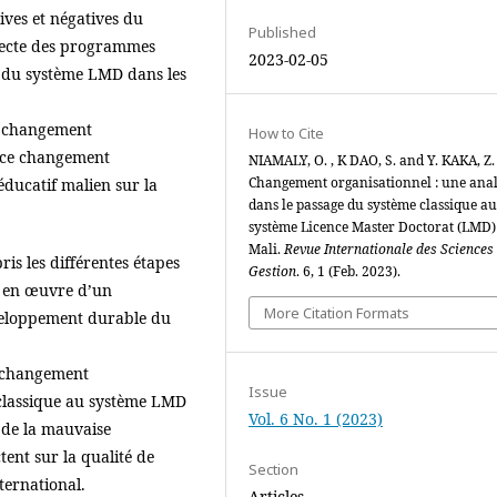
ives et négatives du
Published
rrecte des programmes
2023-02-05
n du système LMD dans les
de changement
How to Cite
re ce changement
NIAMALY, O. , K DAO, S. and Y. KAKA, Z.
Changement organisationnel : une ana
́ducatif malien sur la
dans le passage du système classique au
système Licence Master Doctorat (LMD)
Mali.
Revue Internationale des Sciences
 les différentes étapes
Gestion
. 6, 1 (Feb. 2023).
se en œuvre d’un
More Citation Formats
veloppement durable du
e changement
Issue
 classique au système LMD
Vol. 6 No. 1 (2023)
i de la mauvaise
ent sur la qualité de
Section
ternational.
Articles