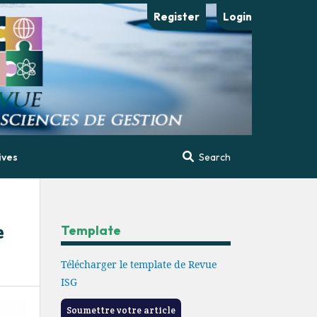
Register
Login
ives
Search
e
Template
Télécharger le template de Revue
ISG
Soumettre votre article