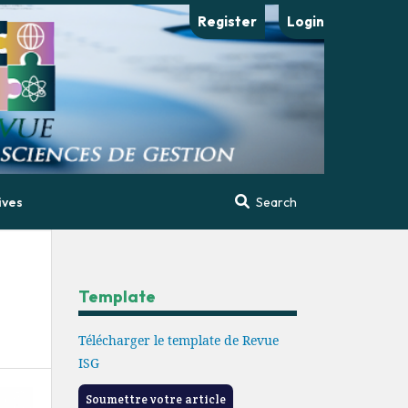
Register
Login
ives
Search
Template
Télécharger le template de Revue
ISG
Soumettre votre article