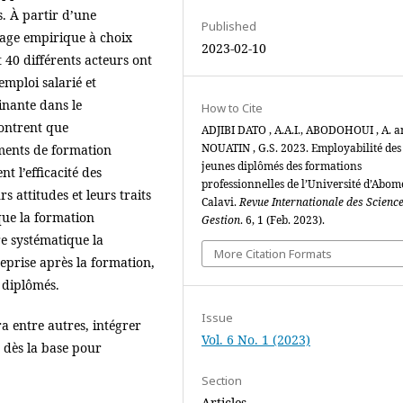
s. À partir d’une
Published
nage empirique à choix
2023-02-10
et 40 différents acteurs ont
emploi salarié et
minante dans le
How to Cite
montrent que
ADJIBI DATO , A.A.I., ABODOHOUI , A. 
NOUATIN , G.S. 2023. Employabilité des
sements de formation
jeunes diplômés des formations
t l’efficacité des
professionnelles de l’Université d’Abom
s attitudes et leurs traits
Calavi.
Revue Internationale des Scienc
 que la formation
Gestion
. 6, 1 (Feb. 2023).
e systématique la
More Citation Formats
eprise après la formation,
diplômés.
Issue
ra entre autres, intégrer
Vol. 6 No. 1 (2023)
n dès la base pour
Section
Articles