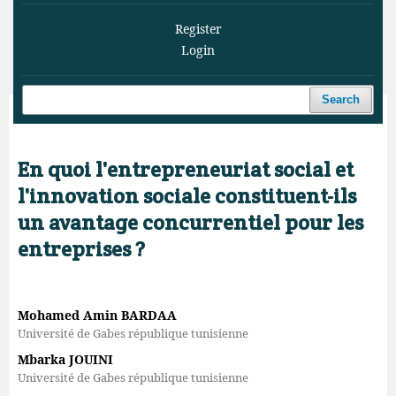
Register
Login
Search
Home
/
Archives
/
Vol. 6 No. 2 (2023)
/
Articles
En quoi l'entrepreneuriat social et
l'innovation sociale constituent-ils
un avantage concurrentiel pour les
entreprises ?
Mohamed Amin BARDAA
Université de Gabes république tunisienne
Mbarka JOUINI
Université de Gabes république tunisienne