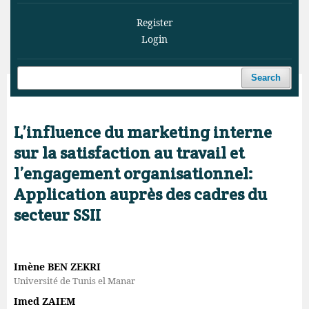
Register
Login
Search
Home
/
Archives
/
Vol. 6 No. 3 (2023)
/
Articles
L’influence du marketing interne
sur la satisfaction au travail et
l’engagement organisationnel:
Application auprès des cadres du
secteur SSII
Imène BEN ZEKRI
Université de Tunis el Manar
Imed ZAIEM