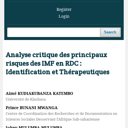
Register
Login
Search
Home
/
Archives
/
Vol. 6 No. 4 (2023)
/
Articles
Analyse critique des principaux
risques des IMF en RDC :
Identification et Thérapeutiques
Aimé KUDIAKUBANZA KATEMBO
Université de Kinshasa
Prince BUNANI MWANGA
Centre de Coordination des Recherches et de Documentation en
Sciences Sociales Desservant l’Afrique Sub-saharienne
Johny MULUMBA MULUMBA