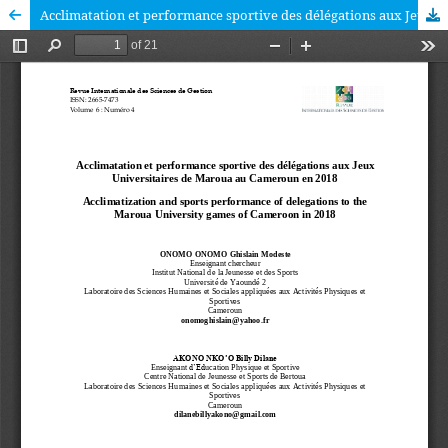
Acclimatation et performance sportive des délégations aux Jeux Universitaires de Maroua au Cameroun en 2018