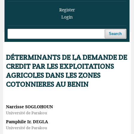
Register
Login
Search
Home
/
Archives
/
Vol. 6 No. 4 (2023)
/
Articles
DÉTERMINANTS DE LA DEMANDE DE
CREDIT PAR LES EXPLOITATIONS
AGRICOLES DANS LES ZONES
COTONNIERES AU BENIN
Narcisse SOGLOHOUN
Université de Parakou
Pamphile Ir. DEGLA
Université de Parakou