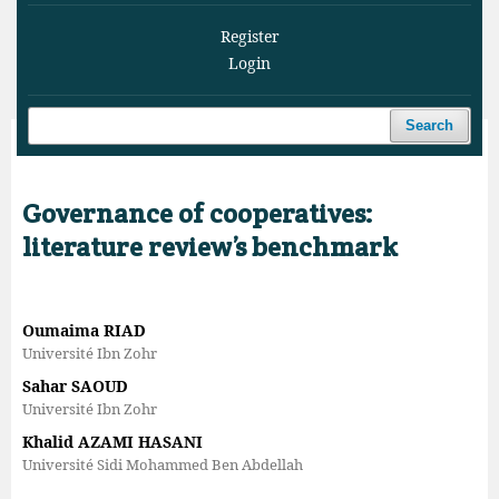
Register
Login
Search
Home
/
Archives
/
Vol. 6 No. 4 (2023)
/
Articles
Governance of cooperatives:
literature review’s benchmark
Oumaima RIAD
Université Ibn Zohr
Sahar SAOUD
Université Ibn Zohr
Khalid AZAMI HASANI
Université Sidi Mohammed Ben Abdellah