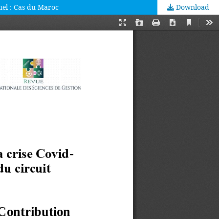
uel : Cas du Maroc
Download