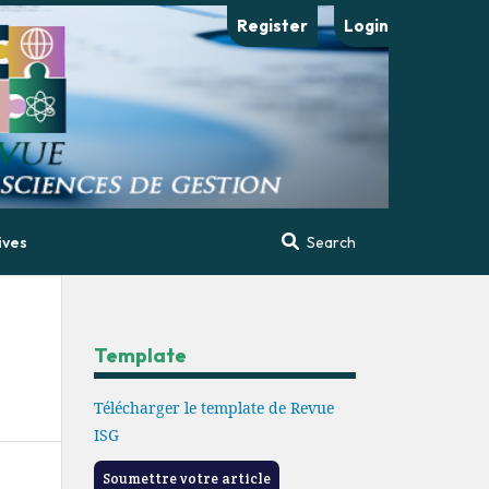
Register
Login
ives
Search
Template
Télécharger le template de Revue
ISG
Soumettre votre article