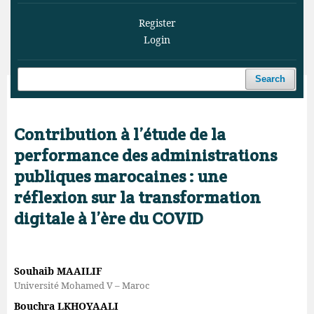
Register
Login
Search
Home
/
Archives
/
Vol. 6 No. 3 (2023)
/
Articles
Contribution à l’étude de la
performance des administrations
publiques marocaines : une
réflexion sur la transformation
digitale à l’ère du COVID
Souhaib MAAILIF
Université Mohamed V – Maroc
Bouchra LKHOYAALI