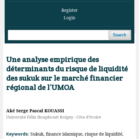
Register
Login
Search
Home
/
Archives
/
Vol. 6 No. 4 (2023)
/
Articles
Une analyse empirique des
déterminants du risque de liquidité
des sukuk sur le marché financier
régional de l’UMOA
Aké Serge Pascal KOUASSI
Université Félix Houphouët Boigny - Côte d’Ivoire
Keywords:
Sukuk, finance islamique, risque de liquidité,