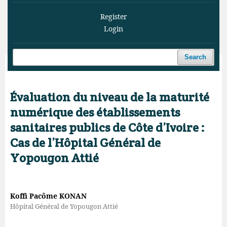
Register
Login
Search
Home
/
Archives
/
Vol. 8 No. 1 (2025)
/
Articles
Évaluation du niveau de la maturité
numérique des établissements
sanitaires publics de Côte d’Ivoire :
Cas de l’Hôpital Général de
Yopougon Attié
Koffi Pacôme KONAN
Hôpital Général de Yopougon Attié