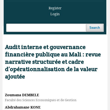
Register
Login
Search
Home
/
Archives
/
Vol. 8 No. 4 (2025)
/
Articles
Audit interne et gouvernance
financière publique au Mali : revue
narrative structurée et cadre
d’opérationnalisation de la valeur
ajoutée
Zoumana DEMBELE
Faculté des Sciences Economiques et de Gestion
Abdrahamane KONE