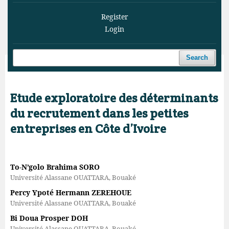
Register
Login
Search
Home
/
Archives
/
Vol. 9 No. 1 (2026)
/
Articles
Etude exploratoire des déterminants
du recrutement dans les petites
entreprises en Côte d’Ivoire
To-N’golo Brahima SORO
Université Alassane OUATTARA, Bouaké
Percy Ypoté Hermann ZEREHOUE
Université Alassane OUATTARA, Bouaké
Bi Doua Prosper DOH
Université Alassane OUATTARA, Bouaké