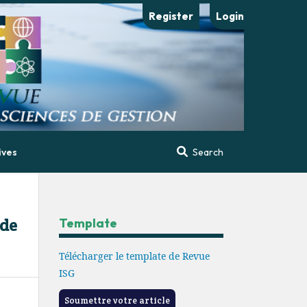
Register
Login
ives
Search
 de
Template
Télécharger le template de Revue
ISG
Soumettre votre article