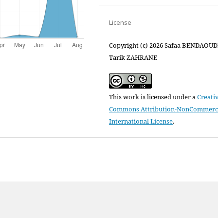
License
Copyright (c) 2026 Safaa BENDAOUDE
Tarik ZAHRANE
This work is licensed under a
Creati
Commons Attribution-NonCommercia
International License
.