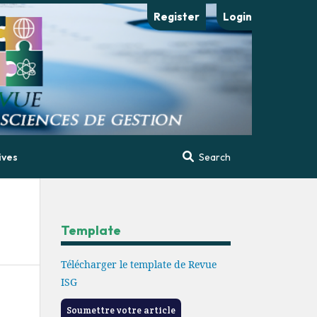
Register
Login
ives
Search
Template
Télécharger le template de Revue
ISG
Soumettre votre article