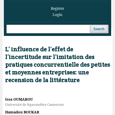
Register
Login
Search
Home
/
Archives
/
Vol. 3 No. 2 (2020)
/
Articles
L’ influence de l’effet de
l’incertitude sur l’imitation des
pratiques concurrentielle des petites
et moyennes entreprises: une
recension de la littérature
Issa OUMAROU
Université de Ngaoundére Cameroun
Hamadou BOUKAR