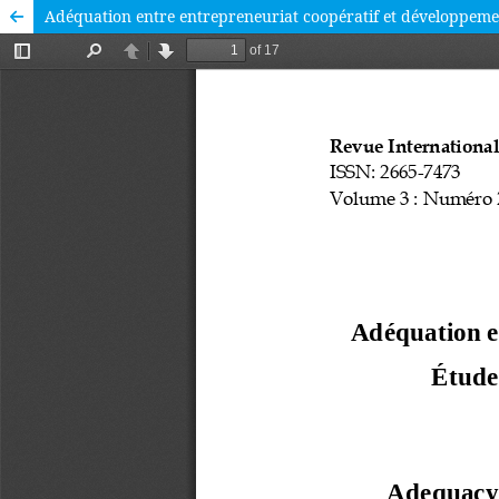
Adéquation entre entrepreneuriat coopératif et développemen