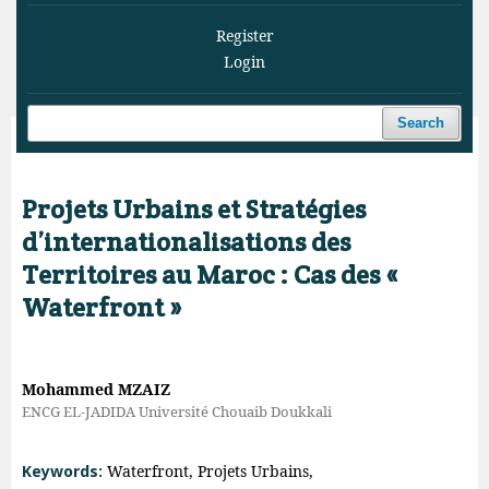
Register
Login
Search
Home
/
Archives
/
Vol. 3 No. 2 (2020)
/
Articles
Projets Urbains et Stratégies
d’internationalisations des
Territoires au Maroc : Cas des «
Waterfront »
Mohammed MZAIZ
ENCG EL-JADIDA Université Chouaib Doukkali
Keywords:
Waterfront, Projets Urbains,