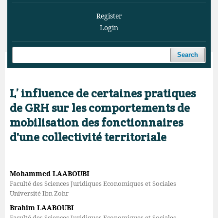
Register
Login
Search
Home
/
Archives
/
Vol. 3 No. 2 (2020)
/
Articles
L’ influence de certaines pratiques
de GRH sur les comportements de
mobilisation des fonctionnaires
d'une collectivité territoriale
Mohammed LAABOUBI
Faculté des Sciences Juridiques Economiques et Sociales
Université Ibn Zohr
Brahim LAABOUBI
Faculté des Sciences Juridiques Economiques et Sociales