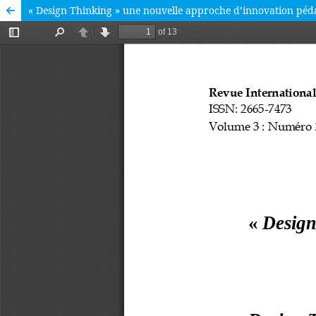
« Design Thinking » une nouvelle approche d’innovation pé