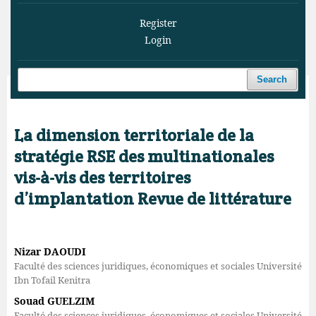
Register
Login
Search
Home
/
Archives
/
Vol. 3 No. 2 (2020)
/
Articles
La dimension territoriale de la
stratégie RSE des multinationales
vis-à-vis des territoires
d’implantation Revue de littérature
Nizar DAOUDI
Faculté des sciences juridiques, économiques et sociales Université
Ibn Tofail Kenitra
Souad GUELZIM
Faculté des sciences juridiques, économiques et sociales Université