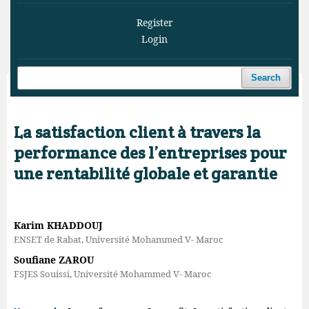
Register
Login
Search
Home
/
Archives
/
Vol. 3 No. 2 (2020)
/
Articles
La satisfaction client à travers la
performance des l’entreprises pour
une rentabilité globale et garantie
Karim KHADDOUJ
ENSET de Rabat, Université Mohammed V- Maroc
Soufiane ZAROU
FSJES Souissi, Université Mohammed V- Maroc