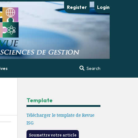
Register
Login
ives
Search
Template
Télécharger le template de Revue
ISG
Soumettre votre article