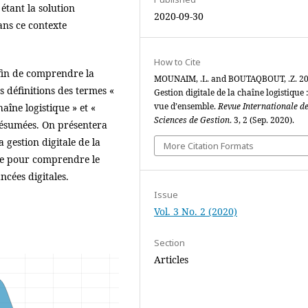
tant la solution
2020-09-30
ans ce contexte
How to Cite
 afin de comprendre la
MOUNAIM, .L. and BOUTAQBOUT, .Z. 20
es définitions des termes «
Gestion digitale de la chaîne logistique 
vue d’ensemble.
Revue Internationale d
haîne logistique » et «
Sciences de Gestion
. 3, 2 (Sep. 2020).
 résumées. On présentera
a gestion digitale de la
More Citation Formats
nte pour comprendre le
ncées digitales.
Issue
Vol. 3 No. 2 (2020)
Section
Articles