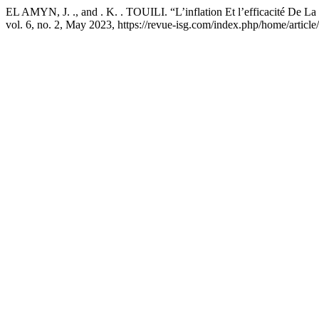
EL AMYN, J. ., and . K. . TOUILI. “L’inflation Et l’efficacité De L
vol. 6, no. 2, May 2023, https://revue-isg.com/index.php/home/articl