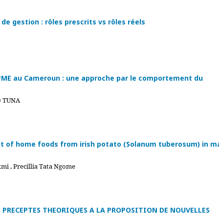
e gestion : rôles prescrits vs rôles réels
es PME au Cameroun : une approche par le comportement du
O TUNA
ut of home foods from irish potato (Solanum tuberosum) in m
kmi , Precillia Tata Ngome
S PRECEPTES THEORIQUES A LA PROPOSITION DE NOUVELLES