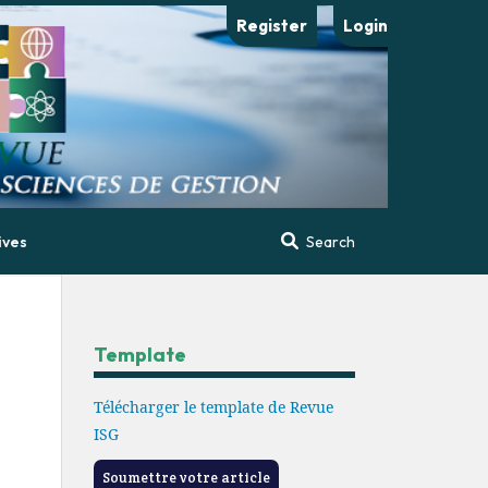
Register
Login
ives
Search
Template
Télécharger le template de Revue
ISG
Soumettre votre article