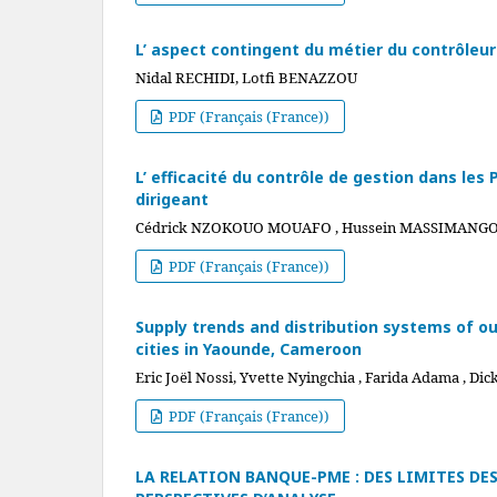
L’ aspect contingent du métier du contrôleur d
Nidal RECHIDI, Lotfi BENAZZOU
PDF (Français (France))
L’ efficacité du contrôle de gestion dans l
dirigeant
Cédrick NZOKOUO MOUAFO , Hussein MASSIMANG
PDF (Français (France))
Supply trends and distribution systems of o
cities in Yaounde, Cameroon
Eric Joël Nossi, Yvette Nyingchia , Farida Adama , Dic
PDF (Français (France))
LA RELATION BANQUE-PME : DES LIMITES DE