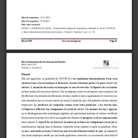
Date de soumission
: 
15
/
11
/
2022
Date d’acceptation
: 
27
/
03
/
2023
Pour citer cet article
: 
OUIDA C. 
&
KOBIYH M. (202
3
), « 
Transformation digitale de la profession comptable à l’ère du 
COVID
-
19
», 
Revue 
Internationale des Sciences de Gestion 
«
Volume 
6
: Numéro 
2 
» p
p
: 
21 
-
45
Revue ISG
www.revue
-
isg.com
Page 
21
Revue Internationale des Sciences de Gestion 
ISSN: 2665
-
7473
Volume 6
: 
Numéro 
2
Résumé 
Dès  son  apparition,  la  pandémie  du 
COVID
-
19 
s’est rapidement mét
amorphosée d’une crise 
sanitaire à une crise économique et financière, causant d’énormes pertes à la quasi
-
totalité des 
secteurs. L’ensemble des acteurs économiques se sont trouvés dans l’obligation de s'acclimater 
en deux temps à de nouveaux facteurs. Par
conséquent, toutes les entreprises sans exception ont 
dû effectuer de profondes modifications de leurs modes et leurs organisations de travail qui se 
sont introduites par un recours massif au travail à domicile, qui a été présenté comme solution 
temporair
e.
La profession du comptable comme toute autre profession, s’est trouvée dans 
l’obligation d’effectuer des changements du mode de travail. Ces derniers doivent s’appuyer 
sur le
développement des technologies
digitales, qui représentent à présent la 
colonne vertébrale 
du processus de production, de la sauvegarde des données
d’entreprise, et de la communication 
entre salariés.
L’objectif de cet article est de mettre en évidence les changements causés par la 
transformation digitale dans le domaine compt
able avant, pendant et après la pandémie. Dans 
ce sens, cette étude se basera d’abord 
sur une revue de littérature traitant le sujet, et s’ensuivra 
une partie empirique menée par une étude qualitative
construite 
via 
un entretien semi directif 