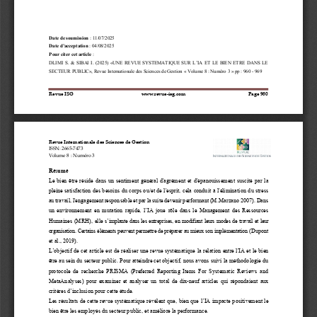
Date de soumission
: 
11/07/2025
Date 
d’acceptation
: 
04
/0
8
/2025 
Pour citer cet article
: 
DLIMI  S
.  & 
SIBAI  I
.
(20
2
5
)  «
UNE REVUE SYSTEMATIQUE SUR L’IA ET LE BIEN ETRE DANS LE 
SECTEUR PUBLIC
», Revue 
Internationale des Sciences de Gestion 
«
Volume 
8
: Numéro 
3
» p
p
: 
960 
-
969
Revue ISG
www.revue
-
isg.com
Page 
960
Revue Internationale des Sciences de Gestion 
ISSN: 2665
-
7473
Volume 
8
: 
Numéro 
3
Résumé
Le  bien  être  réside  dans  un  sentiment  général  d'agrément  et  d'épanouissement  suscité  par  la 
pleine satisfaction des besoins du corps ou/et de l'esprit, cela conduit à l'élimination du stress 
au travail, l'engagement responsable et par la suite devenir perf
ormant (M.Marzano 2007). 
Dans 
un environnement en mutation rapide, l’IA joue rôle dans  le Management  des  Ressources 
Humaines  (MRH),  elle 
s’implante dans les entreprises, en modifiant leurs modes de travail et leur 
(Dupont 
organisation. Certains éléments peuvent pe
rmettre de préparer au mieux son implémentation 
et al., 2019).
L’objectif de cet article est de réaliser une revue systématique 
la relation entre
l'IA et 
le bien 
être au sein du secteur public
. Pour atteindre cet objectif, nous avons suivi la méthodologie du 
protocole  de  recherche  PRISMA  (Preferred  Reporting  Items  For  Systematic  Reviews  and 
MetaAnalyses)  pour  examiner  et  analyser  un  total  de 
dix
-
neuf
articles  qui  répondaient  aux 
critères d’inclusion pour cette étude.
Les résultats de cette revue systématique révèlent que, bien que l’IA 
impacte positivement le 
bien être les employés du secteur public
, et améliore la performance.