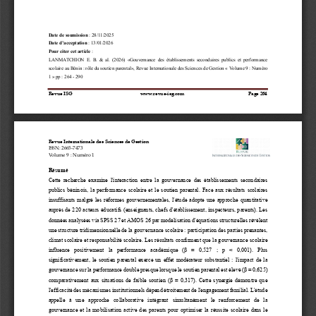
Date de soumission
: 2
8
/
11
/2025 
Date d’acceptation
: 1
3
/01/2026
Pour citer cet article
: 
LANMATCHION
E.  B.  &  al
.  (
20
2
6
)  «
Gouvernance  des  établissements  secondaires  publics  et  performance 
scolaire au Bénin : rôle du soutien parental
», Revue 
Internationale des Sciences de Gestion 
«
Volume 
9
: Numéro 
1
» p
p
: 
264 
-
290
Revue ISG
www.revue
-
isg.com
Page 
264
Revue Internationale des Sciences de Gestion 
ISSN: 2665
-
7473
Volume 
9
: 
Numéro 
1
Résumé
Cette  recherche  examine  l'interaction  entre  la  gouvernance  des  établissements  secondaires 
publics  béninois,  la  performance  scolaire  et  le  soutien  parental.  Face  aux  résultats  scolaires 
insuffisants  malgré  les  réformes  gouvernementales,  l'étude  adopte  une  a
pproche  quantitative 
auprès de 220 acteurs éducatifs (enseignants, chefs d'établissement, inspecteurs, parents). Les 
données analysées via SPSS 27 et AMOS 26 par modélisation d'équations structurelles révèlent 
une structure tridimensionnelle de la gouverna
nce scolaire : participation des parties prenantes, 
climat scolaire et responsabilité scolaire. Les résultats confirment que la gouvernance scolaire 
influence  positivement  la  performance  académique  (β  =  0,527  ;  p  <  0,001).  Plus 
significativement,  le  soutie
n  parental  exerce  un  effet  modérateur  substantiel  :  l'impact  de  la 
gouvernance sur la performance double presque lorsque le soutien parental est élevé (β = 0,625) 
comparativement aux situations de faible soutien (β = 0,317). Cette synergie démontre que 
l'e
fficacité des mécanismes institutionnels dépend étroitement de l'engagement familial. L'étude 
appelle   à   une   approche   collaborative   intégrant   simultanément   le   renforcement   de   la 
gouvernance  et  la  mobilisation  active  des  parents  pour  optimiser  la  réussite  sc
olaire  dans  le 