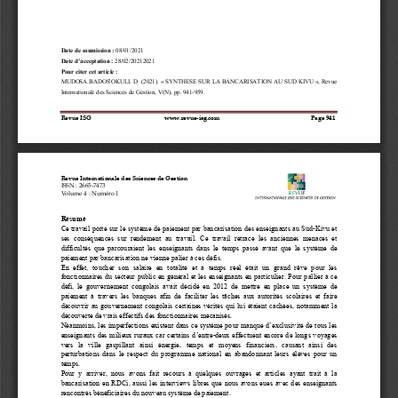
Date de soumission :
 08/01/2021   
Date d’acceptation :
 28/02/20212021 
Pour citer cet article : 
MUDOSA BADOS'OKULI. D. (2021). « SYNTHESE SUR LA BANCARISATION AU SUD KIVU », Revue 
Internationale des Sciences de Gestion, V(N), pp. 941-959.  
Revue ISG                                                www.revue-isg.com 
Page 941 
Revue Internationale des Sciences de Gestion  
ISSN : 2665-7473 
Volume 4 : Numéro 1   
Résumé 
Ce travail porte sur le système de paiement par bancarisation des enseignants au Sud-Kivu et 
ses  conséquences  sur  rendement  au  travail.  Ce  travail  retrace  les  anciennes  menaces  et 
difficultés que parcouraient  les enseignants dans le temps passé avant que le système de 
paiement par bancarisation ne vienne palier à ces défis. 
En  effet,  toucher  son  salaire  en  totalité  et  à  temps  réel  était  un  grand  rêve  pour  les 
fonctionnaires du secteur public en général et les enseignants en particulier. Pour pallier à ce 
défi, le  gouvernement  congolais  avait décidé en 2012 de mettre en place un système de 
paiement à travers les  banques afin de  faciliter les tâches aux autorités scolaires  et faire 
découvrir au gouvernement congolais certaines vérités qui lui étaient cachées, notamment la 
découverte de vrais effectifs des fonctionnaires mécanisés. 
Néanmoins, les imperfections existent dans ce système pour manque d’exclusivité de tous les 
enseignants des milieux ruraux car certains d’entre-deux effectuent encore de longs voyages 
vers  la  ville  gaspillant  ainsi  énergie,  temps  et  moyens  financiers,  causant  ainsi  des 
perturbations dans le respect du programme national en abandonnant leurs élèves pour un 
temps. 
Pour  y  arriver,  nous  avons  fait  recours  à  quelques  ouvrages  et  articles  ayant  trait  à  la 
bancarisation en RDCi, aussi les interviews libres que nous avons eues avec des enseignants 
rencontrés bénéficiaires du nouveau système de paiement. 