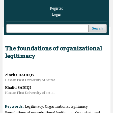
Register
Login
Search
Home
/
Archives
/
Vol. 6 No. 4 (2023)
/
Articles
The foundations of organizational
legitimacy
Zineb CHAOUQY
Hassan First University of Settat
Khalid SADIQI
Hassan First University of settat
Keywords:
Legitimacy, Organisational legitimacy,
Foundations of organisational legitimacy, Organisational