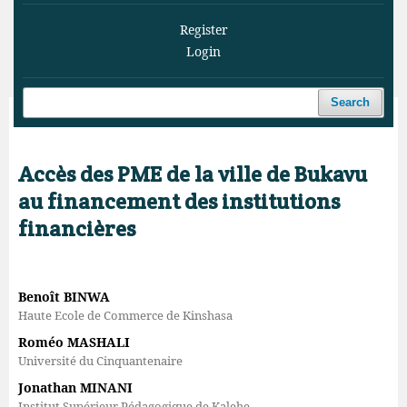
Register
Login
Search
Home
/
Archives
/
Vol. 8 No. 1 (2025)
/
Articles
Accès des PME de la ville de Bukavu
au financement des institutions
financières
Benoît BINWA
Haute Ecole de Commerce de Kinshasa
Roméo MASHALI
Université du Cinquantenaire
Jonathan MINANI
Institut Supérieur Pédagogique de Kalehe